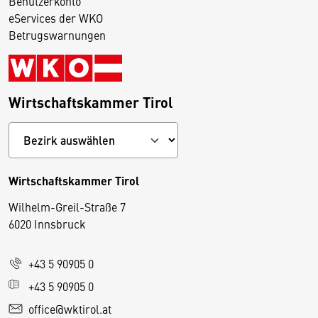
Benutzerkonto
eServices der WKO
Betrugswarnungen
Wirtschaftskammer Tirol
Wirtschaftskammer Tirol
Wilhelm-Greil-Straße 7
D
6020 Innsbruck
i
e
+43 5 90905 0
s
e
+43 5 90905 0
S
office@wktirol.at