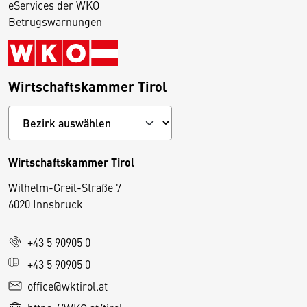
eServices der WKO
Betrugswarnungen
Wirtschaftskammer Tirol
Wirtschaftskammer Tirol
Wilhelm-Greil-Straße 7
D
6020 Innsbruck
i
e
+43 5 90905 0
s
e
+43 5 90905 0
S
office@wktirol.at
e