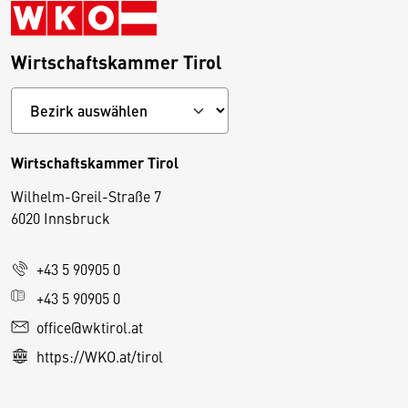
Wirtschaftskammer Tirol
Wirtschaftskammer Tirol
Wilhelm-Greil-Straße 7
D
6020 Innsbruck
i
e
+43 5 90905 0
s
e
+43 5 90905 0
S
office@wktirol.at
e
https://WKO.at/tirol
it
e