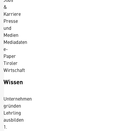
d
r
&
e
u
Karriere
r
f
Presse
F
s
und
a
f
Medien
c
o
Mediadaten
h
e-
t
g
Paper
o
r
Tiroler
g
u
Wirtschaft
r
p
a
Wissen
p
f
e
i
f
Unternehmen
e
ü
gründen
r
Lehrling
d
ausbilden
i
1.