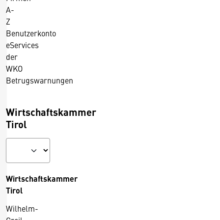
b
A-
e
Z
m
Benutzerkonto
i
eServices
t
der
P
WKO
K
Betrugswarnungen
W
Wirtschaftskammer
Tirol
Wirtschaftskammer
Tirol
Wilhelm-