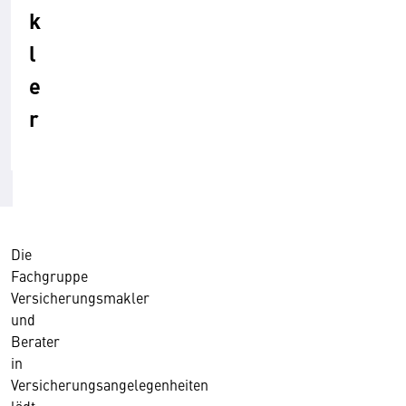
k
l
e
r
Die
Fachgruppe
Versicherungsmakler
und
Berater
in
Versicherungsangelegenheiten