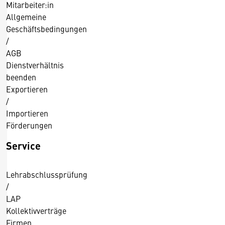
Mitarbeiter:in
e
Allgemeine
B
Geschäftsbedingungen
e
/
f
AGB
ö
Dienstverhältnis
r
beenden
d
Exportieren
e
/
r
Importieren
u
Förderungen
n
g
Service
s
g
Lehrabschlussprüfung
e
/
w
LAP
e
Kollektivverträge
r
Firmen