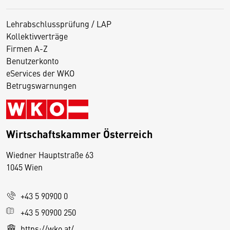
Lehrabschlussprüfung / LAP
Kollektivverträge
Firmen A-Z
Benutzerkonto
eServices der WKO
Betrugswarnungen
Wirtschaftskammer Österreich
Wiedner Hauptstraße 63
D
1045 Wien
i
e
+43 5 90900 0
s
e
+43 5 90900 250
S
https://wko.at/