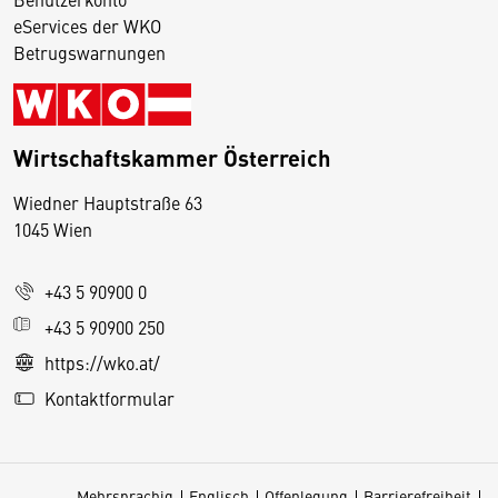
eServices der WKO
Betrugswarnungen
Wirtschaftskammer Österreich
Wiedner Hauptstraße 63
D
1045 Wien
i
e
+43 5 90900 0
s
e
+43 5 90900 250
S
https://wko.at/
e
Kontaktformular
it
e
v
Mehrsprachig
Englisch
Offenlegung
Barrierefreiheit