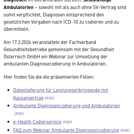
Ambulatorien
– sowohl mit als auch ohne SV-Vertrag sind
somit verpflichtet, Diagnosen entsprechend den
gesetzlichen Vorgaben nach ICD-10 zu codieren und zu
übermitteln.
Am 17.3.2026 veranstaltete der Fachverband
Gesundheitsbetriebe gemeinsam mit der Gesundheit
Österreich GmbH ein Webinar zur Umsetzung der
ambulanten Diagnosecodierung in Ambulatorien.
Hier finden Sie die die präsentierten Folien:
Datenlieferung für Leistungserbringende mit
Wir benötigen Ihre Zustimmung
Kassenvertrag
Ambulante Diagnosencodierung und Ambulatorien
Hier würden wir Ihnen gerne einen externen
Inhalt anzeigen. Dafür benötigen wir allerdings
e-Health Codierservice
Ihre Zustimmung, da Ihr Browser
FAQ zum Webinar Ambulante Diagnosencodierung
personenbezogene technische Daten zu Geräten