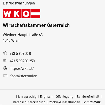
Betrugswarnungen
Wirtschaftskammer Österreich
Wiedner Hauptstraße 63
D
1045 Wien
i
e
+43 5 90900 0
s
e
+43 5 90900 250
S
https://wko.at/
e
Kontaktformular
it
e
v
Mehrsprachig
Englisch
Offenlegung
Barrierefreiheit
e
Datenschutzerklärung
Cookie-Einstellungen
© 2026 WKO