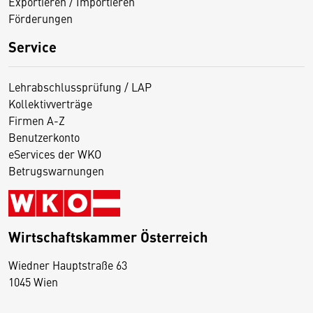
Exportieren / Importieren
Förderungen
Service
Lehrabschlussprüfung / LAP
Kollektivverträge
Firmen A-Z
Benutzerkonto
eServices der WKO
Betrugswarnungen
Wirtschaftskammer Österreich
Wiedner Hauptstraße 63
D
1045 Wien
i
e