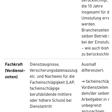
die 10 Jahre
insgesamt für di
Umstufung errei
werden.
Branchenzeiten 
selben Betrieb s
bei der Einstufu
– wie auch bishe
zu berücksichtig
Fachkraft
Dienstzeugnisse,
Ausmaß
Versicherungsdatenauszug
differenziert:
(Vordienst-
etc. und Nachweis für die
zeiten)
⇒ facheinschlägi
Facheinschlägigkeit (LAP,
Vordienstzeiten b
facheinschlägige
dem/der selben
berufsbildende mittlere
Arbeitgeber:in si
oder höhere Schule) bei
unbegrenzt
Dienstantritt
anzurechnen