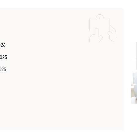
026
2025
025