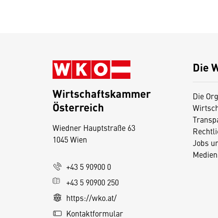
Die 
Wirtschaftskammer
Die Org
Österreich
Wirtsc
D
Transp
Wiedner Hauptstraße 63
i
Rechtl
1045 Wien
Jobs u
e
Medien
s
+43 5 90900 0
e
+43 5 90900 250
S
e
https://wko.at/
it
Kontaktformular