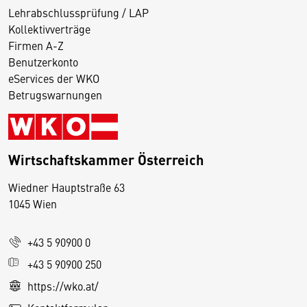
Lehrabschlussprüfung / LAP
Kollektivverträge
Firmen A-Z
Benutzerkonto
eServices der WKO
Betrugswarnungen
Wirtschaftskammer Österreich
Wiedner Hauptstraße 63
D
1045 Wien
i
e
+43 5 90900 0
s
e
+43 5 90900 250
S
https://wko.at/
e