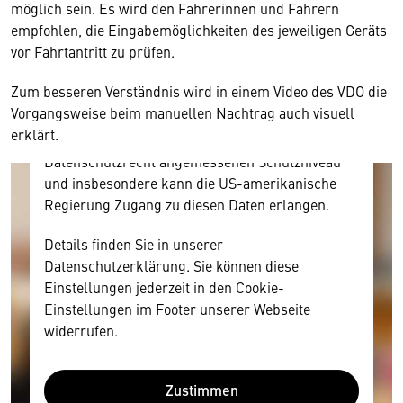
möglich sein. Es wird den Fahrerinnen und Fahrern
Hier würden wir Ihnen gerne einen externen
empfohlen, die Eingabemöglichkeiten des jeweiligen Geräts
Inhalt anzeigen. Dafür benötigen wir allerdings
vor Fahrtantritt zu prüfen.
Ihre Zustimmung, da Ihr Browser
personenbezogene technische Daten zu Geräten
Zum besseren Verständnis wird in einem Video des VDO die
und Nutzerverhalten mitunter mit US-
Vorgangsweise beim manuellen Nachtrag auch visuell
amerikanischen Anbietern austauscht.
erklärt.
Diese Daten unterliegen keinem dem EU-
Datenschutzrecht angemessenen Schutzniveau
und insbesondere kann die US-amerikanische
Regierung Zugang zu diesen Daten erlangen.
Details finden Sie in unserer
Datenschutzerklärung. Sie können diese
Einstellungen jederzeit in den Cookie-
Einstellungen im Footer unserer Webseite
widerrufen.
Zustimmen