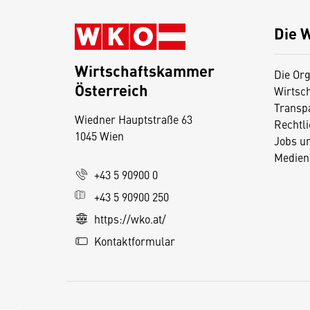
Die 
Wirtschaftskammer
Die Org
Österreich
Wirtsc
D
Transp
Wiedner Hauptstraße 63
i
Rechtl
1045 Wien
Jobs u
e
Medien
s
+43 5 90900 0
e
+43 5 90900 250
S
e
https://wko.at/
it
Kontaktformular
e
v
e