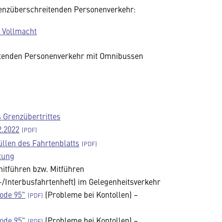
renzüberschreitenden Personenverkehr:
 Vollmacht
itenden Personenverkehr mit Omnibussen
 Grenzübertrittes
2.2022
llen des Fahrtenblatts
tung
mitführen bzw. Mitführen
U-/Interbusfahrtenheft) im Gelegenheitsverkehr
ode 95"
(Probleme bei Kontollen) −
ode 95"
(Probleme bei Kontollen) −