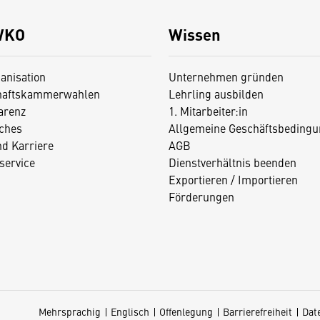
WKO
Wissen
anisation
Unternehmen gründen
haftskammerwahlen
Lehrling ausbilden
arenz
1. Mitarbeiter:in
iches
Allgemeine Geschäftsbedingu
nd Karriere
AGB
service
Dienstverhältnis beenden
Exportieren / Importieren
Förderungen
Mehrsprachig
Englisch
Offenlegung
Barrierefreiheit
Dat