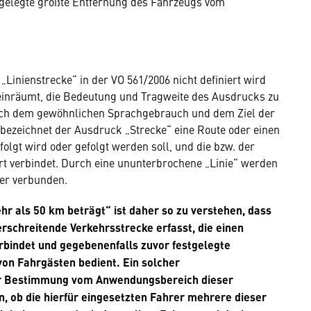
kgelegte größte Entfernung des Fahrzeugs vom
Linienstrecke“ in der VO 561/2006 nicht definiert wird
 einräumt, die Bedeutung und Tragweite des Ausdrucks zu
ach dem gewöhnlichen Sprachgebrauch und dem Ziel der
ezeichnet der Ausdruck „Strecke“ eine Route oder einen
olgt wird oder gefolgt werden soll, und die bzw. der
 verbindet. Durch eine ununterbrochene „Linie“ werden
er verbunden.
r als 50 km beträgt“ ist daher so zu verstehen, dass
erschreitende Verkehrsstrecke erfasst, die einen
indet und gegebenenfalls zuvor festgelegte
n Fahrgästen bedient. Ein solcher
er Bestimmung vom Anwendungsbereich dieser
 ob die hierfür eingesetzten Fahrer mehrere dieser