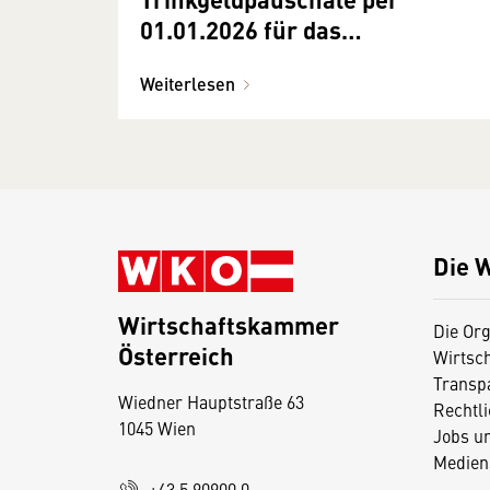
01.01.2026 für das
Autobusgewerbe
Weiterlesen
Die 
Wirtschaftskammer
Die Org
Österreich
Wirtsc
D
Transp
Wiedner Hauptstraße 63
i
Rechtl
1045 Wien
Jobs u
e
Medien
s
+43 5 90900 0