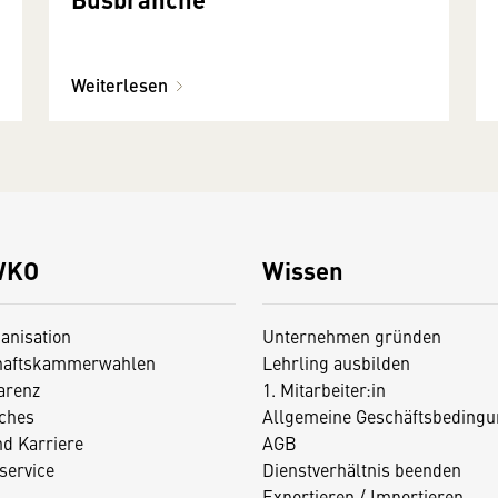
Weiterlesen
WKO
Wissen
anisation
Unternehmen gründen
haftskammerwahlen
Lehrling ausbilden
arenz
1. Mitarbeiter:in
iches
Allgemeine Geschäftsbedingu
nd Karriere
AGB
service
Dienstverhältnis beenden
Exportieren / Importieren