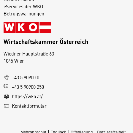
eServices der WKO
Betrugswarnungen
Wirtschaftskammer Österreich
Wiedner Hauptstraße 63
D
1045 Wien
i
e
+43 5 90900 0
s
e
+43 5 90900 250
S
https://wko.at/
e
Kontaktformular
it
e
v
Mehrsprachig
Englisch
Offenlegung
Barrierefreiheit