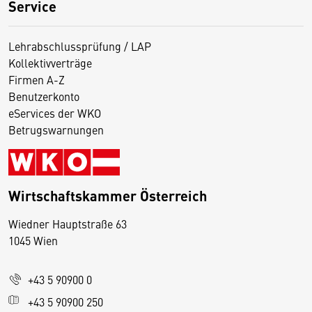
Service
Lehrabschlussprüfung / LAP
Kollektivverträge
Firmen A-Z
Benutzerkonto
eServices der WKO
Betrugswarnungen
Wirtschaftskammer Österreich
Wiedner Hauptstraße 63
D
1045 Wien
i
e
+43 5 90900 0
s
e
+43 5 90900 250