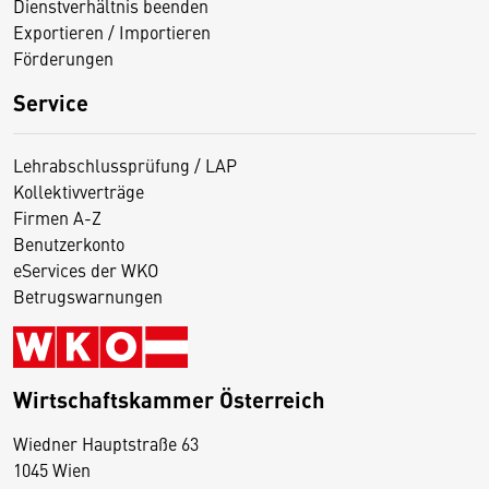
Dienstverhältnis beenden
Exportieren / Importieren
Förderungen
Service
Lehrabschlussprüfung / LAP
Kollektivverträge
Firmen A-Z
Benutzerkonto
eServices der WKO
Betrugswarnungen
Wirtschaftskammer Österreich
Wiedner Hauptstraße 63
D
1045 Wien
i