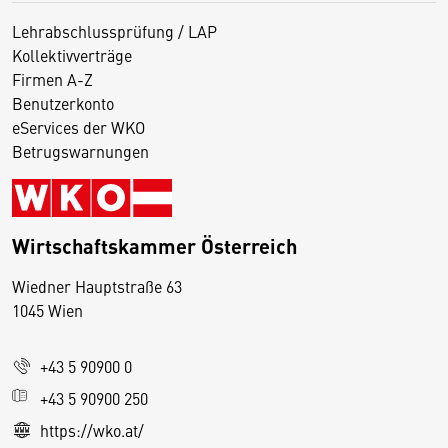
Lehrabschlussprüfung / LAP
Kollektivverträge
Firmen A-Z
Benutzerkonto
eServices der WKO
Betrugswarnungen
Wirtschaftskammer Österreich
Wiedner Hauptstraße 63
D
1045 Wien
i
e
+43 5 90900 0
s
e
+43 5 90900 250
S
https://wko.at/