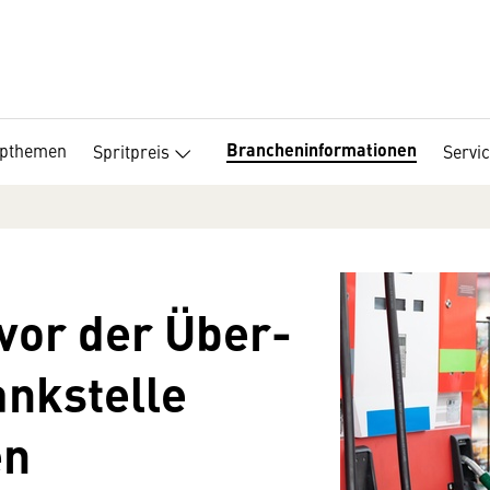
Brancheninformationen
opthemen
Spritpreis
Servi
 vor der Über­
nkstelle
en