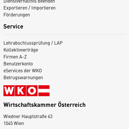
Dienstverhältnis beenden
Exportieren / Importieren
Förderungen
Service
Lehrabschlussprüfung / LAP
Kollektivverträge
Firmen A-Z
Benutzerkonto
eServices der WKO
Betrugswarnungen
Wirtschaftskammer Österreich
Wiedner Hauptstraße 63
D
1045 Wien
i