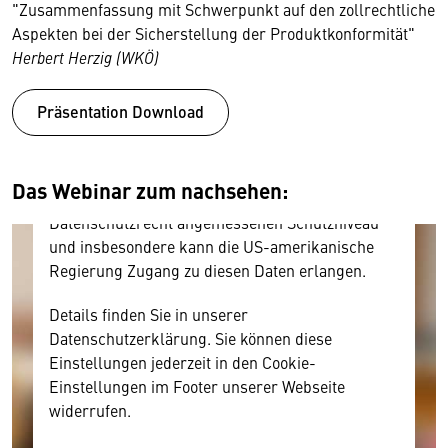
Wir benötigen Ihre Zustimmung
"Zusammenfassung mit Schwerpunkt auf den zollrechtliche
Aspekten bei der Sicherstellung der Produktkonformität"
Hier würden wir Ihnen gerne einen externen
Herbert Herzig (WKÖ)
Inhalt anzeigen. Dafür benötigen wir allerdings
Ihre Zustimmung, da Ihr Browser
Präsentation Download
personenbezogene technische Daten zu Geräten
und Nutzerverhalten mitunter mit US-
amerikanischen Anbietern austauscht.
Das Webinar zum nachsehen:
Diese Daten unterliegen keinem dem EU-
Datenschutzrecht angemessenen Schutzniveau
und insbesondere kann die US-amerikanische
Regierung Zugang zu diesen Daten erlangen.
Details finden Sie in unserer
Datenschutzerklärung. Sie können diese
Einstellungen jederzeit in den Cookie-
Einstellungen im Footer unserer Webseite
widerrufen.