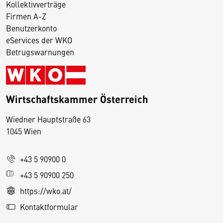
Kollektivverträge
Firmen A-Z
Benutzerkonto
eServices der WKO
Betrugswarnungen
Wirtschaftskammer Österreich
Wiedner Hauptstraße 63
D
1045 Wien
i
e
+43 5 90900 0
s
e
+43 5 90900 250
S
https://wko.at/
e
Kontaktformular
it