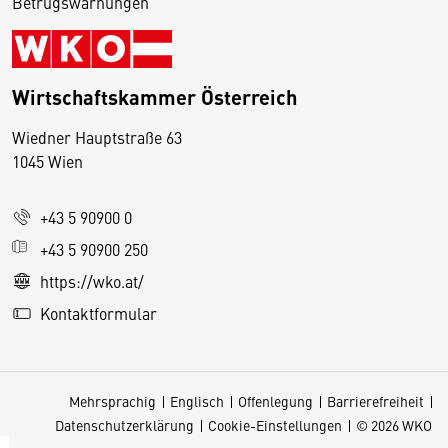
Betrugswarnungen
Wirtschaftskammer Österreich
Wiedner Hauptstraße 63
D
1045 Wien
i
e
+43 5 90900 0
s
e
+43 5 90900 250
S
https://wko.at/
e
Kontaktformular
it
e
v
Mehrsprachig
Englisch
Offenlegung
Barrierefreiheit
e
Datenschutzerklärung
Cookie-Einstellungen
© 2026 WKO
r