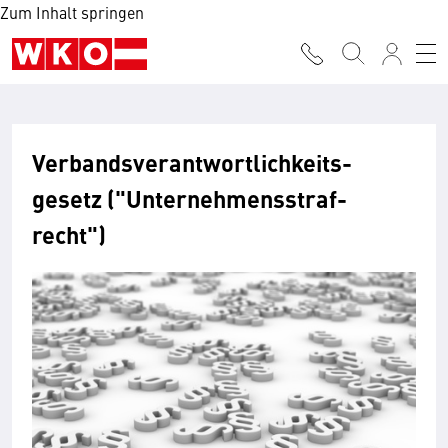
Zum Inhalt springen
Ver­bands­­­­­verant­wortlich­keits­­
gesetz ("Unter­nehmens­­­­straf­
recht")