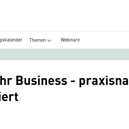
ngskalender
Webinare
Themen
hr Business - praxisnah
iert