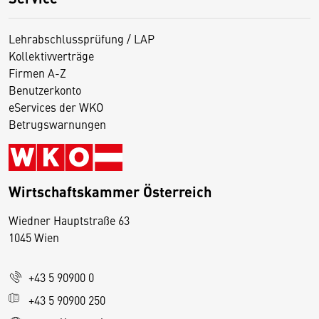
Lehrabschlussprüfung / LAP
Kollektivverträge
Firmen A-Z
Benutzerkonto
eServices der WKO
Betrugswarnungen
Wirtschaftskammer Österreich
Wiedner Hauptstraße 63
D
1045 Wien
i
e
+43 5 90900 0
s
e
+43 5 90900 250