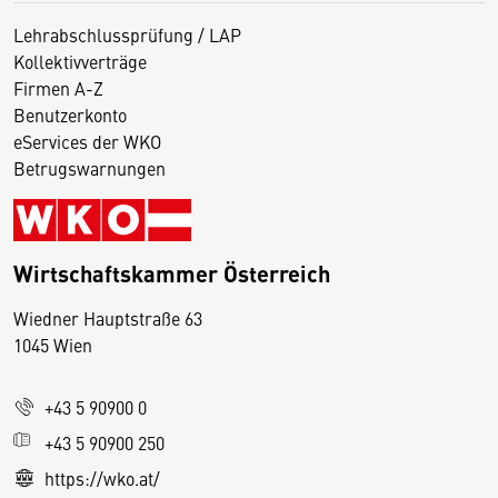
Lehrabschlussprüfung / LAP
Kollektivverträge
Firmen A-Z
Benutzerkonto
eServices der WKO
Betrugswarnungen
Wirtschaftskammer Österreich
Wiedner Hauptstraße 63
D
1045 Wien
i
e
+43 5 90900 0
s
e
+43 5 90900 250
S
https://wko.at/