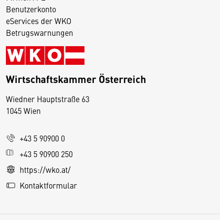
Benutzerkonto
eServices der WKO
Betrugswarnungen
Wirtschaftskammer Österreich
Wiedner Hauptstraße 63
D
1045 Wien
i
e
+43 5 90900 0
s
e
+43 5 90900 250
S
https://wko.at/
e
Kontaktformular
it
e