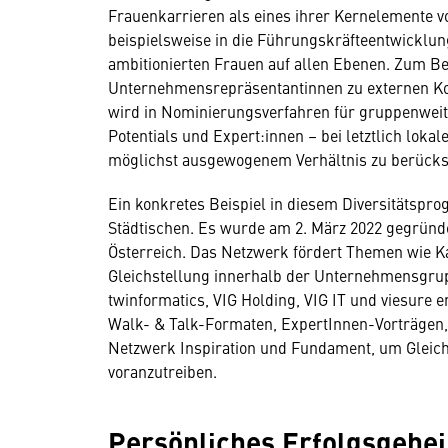
Frauenkarrieren als eines ihrer Kernelemente 
beispielsweise in die Führungskräfteentwicklun
ambitionierten Frauen auf allen Ebenen. Zum Be
Unternehmensrepräsentantinnen zu externen Konf
wird in Nominierungsverfahren für gruppenwei
Potentials und Expert:innen – bei letztlich loka
möglichst ausgewogenem Verhältnis zu berücks
Ein konkretes Beispiel in diesem Diversitätspr
Städtischen. Es wurde am 2. März 2022 gegründet
Österreich. Das Netzwerk fördert Themen wie K
Gleichstellung innerhalb der Unternehmensgrupp
twinformatics, VIG Holding, VIG IT und viesure 
Walk- & Talk-Formaten, ExpertInnen-Vorträgen
Netzwerk Inspiration und Fundament, um Gleic
voranzutreiben.
Persönliches Erfolgsgehe