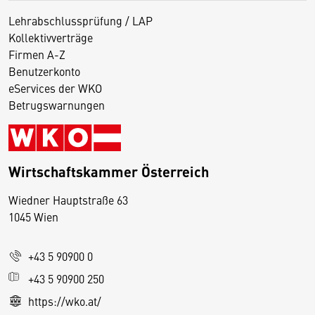
Lehrabschlussprüfung / LAP
Kollektivverträge
Firmen A-Z
Benutzerkonto
eServices der WKO
Betrugswarnungen
Wirtschaftskammer Österreich
Wiedner Hauptstraße 63
D
1045 Wien
i
e
+43 5 90900 0
s
e
+43 5 90900 250
S
https://wko.at/