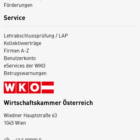
Förderungen
Service
Lehrabschlussprüfung / LAP
Kollektivverträge
Firmen A-Z
Benutzerkonto
eServices der WKO
Betrugswarnungen
Wirtschaftskammer Österreich
Wiedner Hauptstraße 63
D
1045 Wien
i
e
+43 5 90900 0