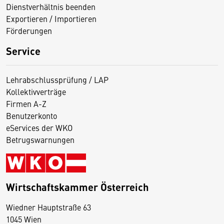
Dienstverhältnis beenden
Exportieren / Importieren
Förderungen
Service
Lehrabschlussprüfung / LAP
Kollektivverträge
Firmen A-Z
Benutzerkonto
eServices der WKO
Betrugswarnungen
Wirtschaftskammer Österreich
Wiedner Hauptstraße 63
D
1045 Wien
i