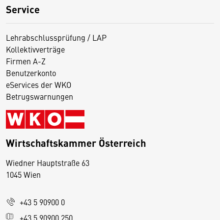
Service
Lehrabschlussprüfung / LAP
Kollektivverträge
Firmen A-Z
Benutzerkonto
eServices der WKO
Betrugswarnungen
Wirtschaftskammer Österreich
Wiedner Hauptstraße 63
D
1045 Wien
i
e
+43 5 90900 0
s
e
+43 5 90900 250