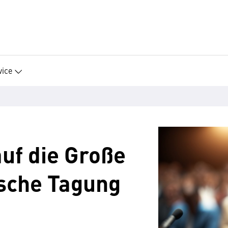
vice
auf die Große
ische Tagung