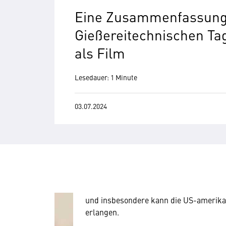
Eine Zusammenfassung
Gießereitechnischen Ta
als Film
Lesedauer: 1 Minute
03.07.2024
Wir benötigen Ihre Zustim
Hier würden wir Ihnen gerne einen exte
allerdings Ihre Zustimmung, da Ihr Br
Geräten und Nutzerverhalten mitunter 
Diese Daten unterliegen keinem dem 
und insbesondere kann die US-amerika
erlangen.