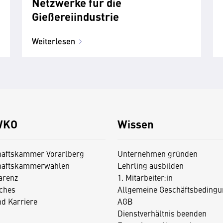
Netzwerke für die
Gießereiindustrie
Weiterlesen
WKO
Wissen
haftskammer Vorarlberg
Unternehmen gründen
haftskammerwahlen
Lehrling ausbilden
arenz
1. Mitarbeiter:in
iches
Allgemeine Geschäftsbedingu
nd Karriere
AGB
Dienstverhältnis beenden