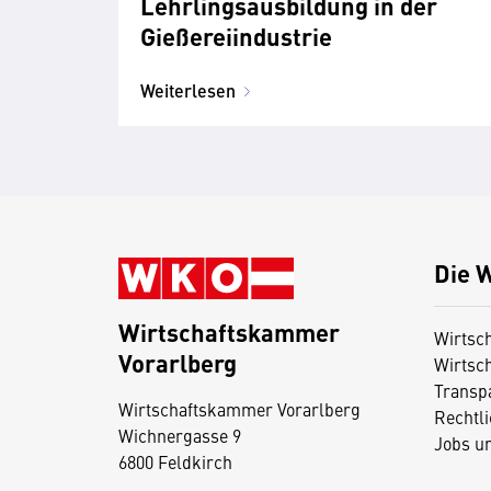
Lehrlingsausbildung in der
Gießereiindustrie
Weiterlesen
Die 
Wirtschaftskammer
Wirtsc
Vorarlberg
Wirtsc
D
Transp
i
Wirtschaftskammer Vorarlberg
Rechtl
Wichnergasse 9
e
Jobs u
6800 Feldkirch
s