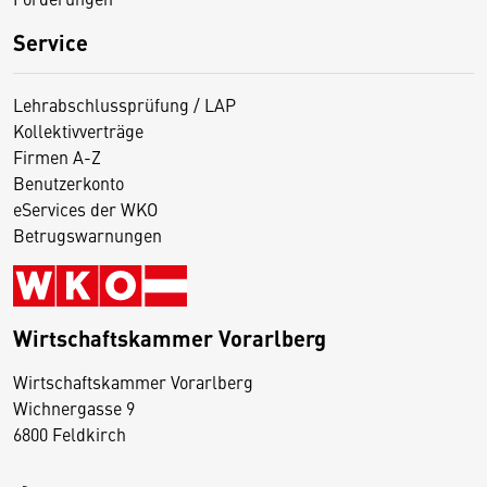
Service
Lehrabschlussprüfung / LAP
Kollektivverträge
Firmen A-Z
Benutzerkonto
eServices der WKO
Betrugswarnungen
Wirtschaftskammer Vorarlberg
D
Wirtschaftskammer Vorarlberg
i
Wichnergasse 9
6800 Feldkirch
e
s