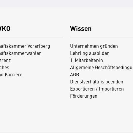
WKO
Wissen
haftskammer Vorarlberg
Unternehmen gründen
haftskammerwahlen
Lehrling ausbilden
arenz
1. Mitarbeiter:in
iches
Allgemeine Geschäftsbedingu
nd Karriere
AGB
Dienstverhältnis beenden
Exportieren / Importieren
Förderungen