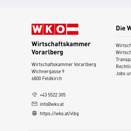
Die 
Wirtschaftskammer
Wirtsc
Vorarlberg
Wirtsc
D
Transp
i
Wirtschaftskammer Vorarlberg
Rechtl
Wichnergasse 9
e
Jobs u
6800 Feldkirch
s
e
+43 5522 305
S
e
info@wkv.at
it
https://wko.at/vlbg
e
v