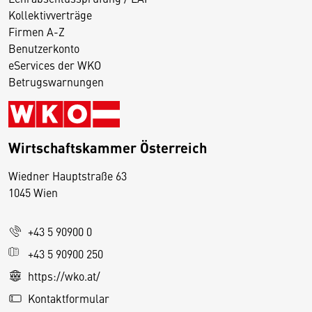
Kollektivverträge
Firmen A-Z
Benutzerkonto
eServices der WKO
Betrugswarnungen
Wirtschaftskammer Österreich
Wiedner Hauptstraße 63
D
1045 Wien
i
e
+43 5 90900 0
s
e
+43 5 90900 250
S
https://wko.at/
e
Kontaktformular
it