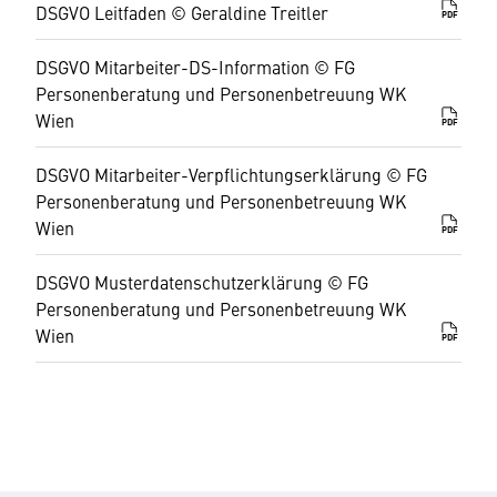
DSGVO Leitfaden © Geraldine Treitler
PDF
DSGVO Mitarbeiter-DS-Information © FG
Personenberatung und Personenbetreuung WK
Wien
PDF
DSGVO Mitarbeiter-Verpflichtungserklärung © FG
Personenberatung und Personenbetreuung WK
Wien
PDF
DSGVO Musterdatenschutzerklärung © FG
Personenberatung und Personenbetreuung WK
Wien
PDF