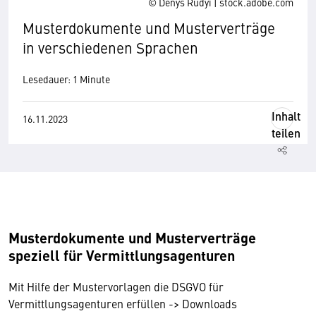
© Denys Rudyi | stock.adobe.com
Musterdokumente und Musterverträge
in verschiedenen Sprachen
Lesedauer: 1 Minute
Inhalt
16.11.2023
teilen
Musterdokumente und Musterverträge
speziell für Vermittlungsagenturen
Mit Hilfe der Mustervorlagen die DSGVO für
Vermittlungsagenturen erfüllen -> Downloads