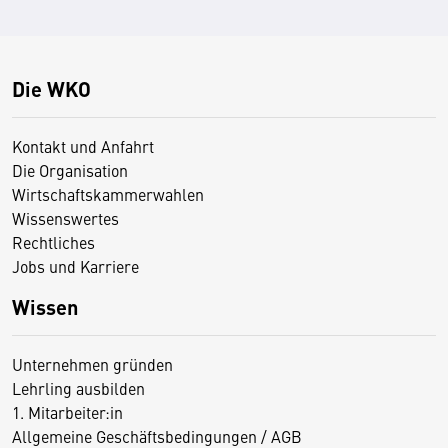
Die WKO
Kontakt und Anfahrt
Die Organisation
Wirtschaftskammerwahlen
Wissenswertes
Rechtliches
Jobs und Karriere
Wissen
Unternehmen gründen
Lehrling ausbilden
1. Mitarbeiter:in
Allgemeine Geschäftsbedingungen / AGB