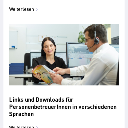
Weiterlesen
Links und Downloads für
PersonenbetreuerInnen in verschiedenen
Sprachen
Weiterlesen