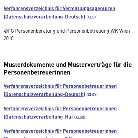
Verfahrensverzeichnis für Vermittlungsagenturen
(Datenschutzverarbeitung-Deutsch)
©FG Personenberatung und Personenbetreuung WK Wien
2018
Musterdokumente und Musterverträge für die
Personenbetreuerinnen
Verfahrensverzeichnis für Personenbetreuerinnen
(Datenschutzverarbeitung-Deutsch)
Verfahrensverzeichnis für Personenbetreuerinnen
(Datenschutzverarbeitung-Hu)
Verfahrensverzeichnis für Personenbetreuerinnen