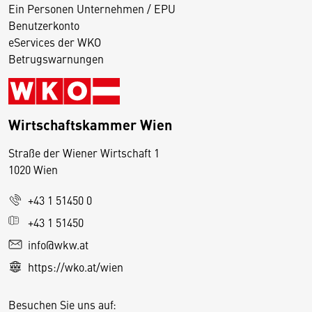
Ein Personen Unternehmen / EPU
Benutzerkonto
eServices der WKO
Betrugswarnungen
Wirtschaftskammer Wien
Straße der Wiener Wirtschaft 1
1020 Wien
+43 1 51450 0
D
+43 1 51450
i
info@wkw.at
e
https://wko.at/wien
s
e
Besuchen Sie uns auf:
S