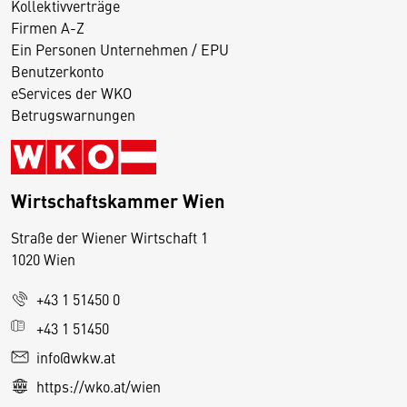
Kollektivverträge
Firmen A-Z
Ein Personen Unternehmen / EPU
Benutzerkonto
eServices der WKO
Betrugswarnungen
Wirtschaftskammer Wien
Straße der Wiener Wirtschaft 1
1020 Wien
+43 1 51450 0
D
+43 1 51450
i
info@wkw.at
e
https://wko.at/wien
s