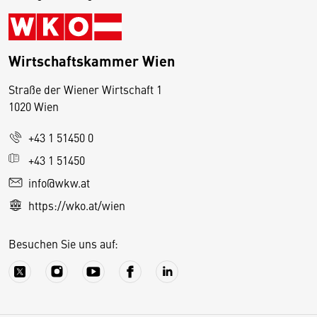
Wirtschaftskammer Wien
Straße der Wiener Wirtschaft 1
1020 Wien
+43 1 51450 0
D
+43 1 51450
i
info@wkw.at
e
https://wko.at/wien
s
e
Besuchen Sie uns auf:
S
e
it
e