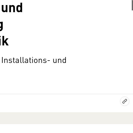
 und
g
ik
Installations- und