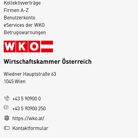
Kollektivverträge
Firmen A-Z
Benutzerkonto
eServices der WKO
Betrugswarnungen
Wirtschaftskammer Österreich
Wiedner Hauptstraße 63
D
1045 Wien
i
e
+43 5 90900 0
s
e
+43 5 90900 250
S
https://wko.at/
e
Kontaktformular
it