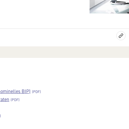
nominelles BIP)
raten