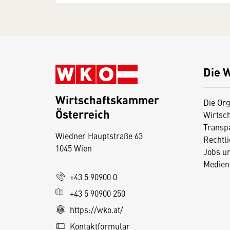
Die 
Wirtschaftskammer
Die Org
Österreich
Wirtsc
D
Transp
Wiedner Hauptstraße 63
i
Rechtl
1045 Wien
Jobs u
e
Medien
s
+43 5 90900 0
e
+43 5 90900 250
S
e
https://wko.at/
it
Kontaktformular