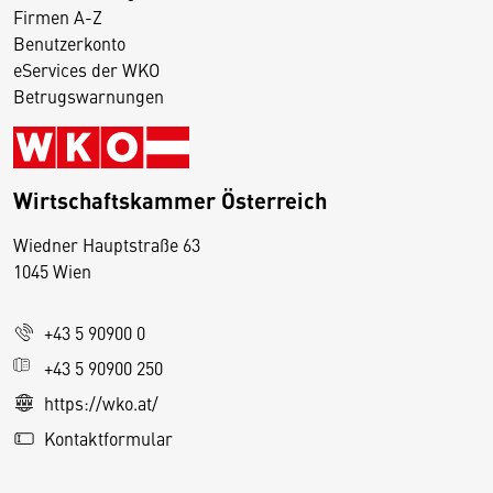
Firmen A-Z
Benutzerkonto
eServices der WKO
Betrugswarnungen
Wirtschaftskammer Österreich
Wiedner Hauptstraße 63
D
1045 Wien
i
e
+43 5 90900 0
s
e
+43 5 90900 250
S
https://wko.at/
e
Kontaktformular
it
e