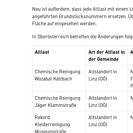
Neu ist außerdem, dass jede Altlast mit einem L
angeführten Grundstücksnummern ersetzen. Ü
Fläche auf eingesehen werden.
In Oberösterreich betreffen die Änderungen folg
Altlast
Art der Altlast in
A
der Gemeinde
Chemische Reinigung
Altstandort in
N
Wozabal Katzbach
Linz (OÖ)
F
P
Chemische Reinigung
Altstandort in
N
Jäger Klammstraße
Linz (OÖ)
Rekord
Altstandort in
N
Kleiderreinigung
Linz (OÖ)
Museumstraße