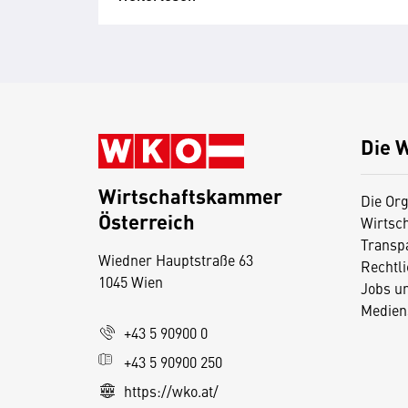
Die 
Wirtschaftskammer
Die Org
Österreich
Wirtsc
D
Transp
Wiedner Hauptstraße 63
i
Rechtl
1045 Wien
Jobs u
e
Medien
s
+43 5 90900 0
e
+43 5 90900 250
S
e
https://wko.at/