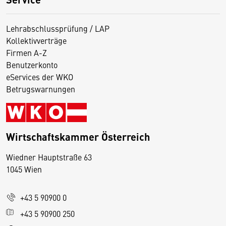
Lehrabschlussprüfung / LAP
Kollektivverträge
Firmen A-Z
Benutzerkonto
eServices der WKO
Betrugswarnungen
Wirtschaftskammer Österreich
Wiedner Hauptstraße 63
D
1045 Wien
i
e
+43 5 90900 0
s
e
+43 5 90900 250