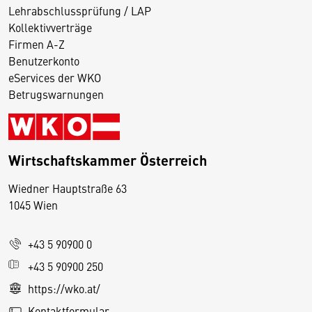
Lehrabschlussprüfung / LAP
Kollektivverträge
Firmen A-Z
Benutzerkonto
eServices der WKO
Betrugswarnungen
Wirtschaftskammer Österreich
Wiedner Hauptstraße 63
D
1045 Wien
i
e
+43 5 90900 0
s
e
+43 5 90900 250
S
https://wko.at/
e
Kontaktformular