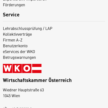
Förderungen
Service
Lehrabschlussprüfung / LAP
Kollektivverträge
Firmen A-Z
Benutzerkonto
eServices der WKO
Betrugswarnungen
Wirtschaftskammer Österreich
Wiedner Hauptstraße 63
D
1045 Wien
i
e