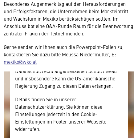
Besonderes Augenmerk lag auf den Herausforderungen
Wir benötigen Ihre Zustimmung
und Erfolgsfaktoren, die Unternehmen beim Markteintritt
und Wachstum in Mexiko berücksichtigen sollten. Im
Hier würden wir Ihnen gerne einen externen
Anschluss bot eine Q&A-Runde Raum für die Beantwortung
Inhalt anzeigen. Dafür benötigen wir allerdings
zentraler Fragen der Teilnehmenden.
Ihre Zustimmung, da Ihr Browser
personenbezogene technische Daten zu Geräten
Gerne senden wir Ihnen auch die Powerpoint-Folien zu,
und Nutzerverhalten mitunter mit US-
kontaktieren Sie dazu bitte Melissa Niedermüller, E:
amerikanischen Anbietern austauscht.
mexiko@wko.at
Diese Daten unterliegen keinem dem EU-
Datenschutzrecht angemessenen Schutzniveau
und insbesondere kann die US-amerikanische
Regierung Zugang zu diesen Daten erlangen.
Details finden Sie in unserer
Datenschutzerklärung. Sie können diese
Einstellungen jederzeit in den Cookie-
Einstellungen im Footer unserer Webseite
widerrufen.