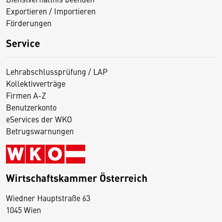
Exportieren / Importieren
Förderungen
Service
Lehrabschlussprüfung / LAP
Kollektivverträge
Firmen A-Z
Benutzerkonto
eServices der WKO
Betrugswarnungen
Wirtschaftskammer Österreich
Wiedner Hauptstraße 63
D
1045 Wien
i