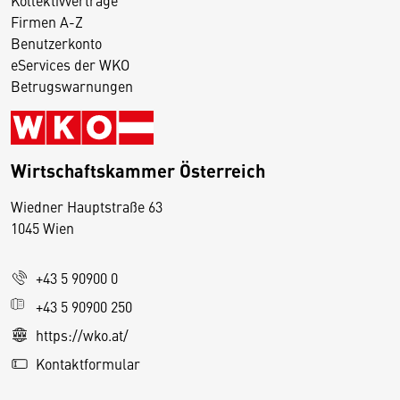
Kollektivverträge
Firmen A-Z
Benutzerkonto
eServices der WKO
Betrugswarnungen
Wirtschaftskammer Österreich
Wiedner Hauptstraße 63
D
1045 Wien
i
e
+43 5 90900 0
s
e
+43 5 90900 250
S
https://wko.at/
e
Kontaktformular
it