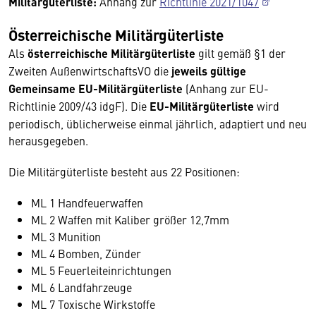
Militärgüterliste:
Anhang zur
Richtlinie 2021/1047
Österreichische Militärgüterliste
Als
österreichische Militärgüterliste
gilt gemäß §1 der
Zweiten AußenwirtschaftsVO die
jeweils gültige
Gemeinsame EU-Militärgüterliste
(Anhang zur EU-
Richtlinie 2009/43 idgF). Die
EU-Militärgüterliste
wird
periodisch, üblicherweise einmal jährlich, adaptiert und neu
herausgegeben.
Die Militärgüterliste besteht aus 22 Positionen:
ML 1 Handfeuerwaffen
ML 2 Waffen mit Kaliber größer 12,7mm
ML 3 Munition
ML 4 Bomben, Zünder
ML 5 Feuerleiteinrichtungen
ML 6 Landfahrzeuge
ML 7 Toxische Wirkstoffe