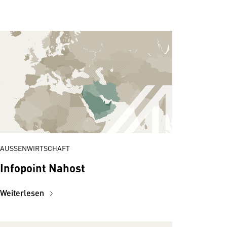
obal Insights:
Global Insights:
do Pacific
Sicherheit und
Verteidigung
 der Werkbank zur
tmacht: Wie Asien
Analysen zu aktuellen
 globale Nachfrage
sicherheitspolitischen
gt
Entwicklungen und
AUSSENWIRTSCHAFT
ihren Auswirkungen auf
Infopoint Nahost
Österreich und Europa
Weiterlesen