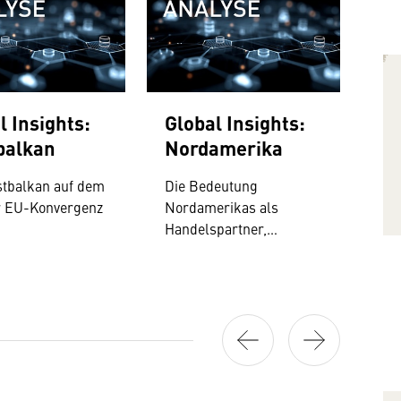
l Insights:
Global Insights:
Gl
balkan
Nordamerika
In
tbalkan auf dem
Die Bedeutung
Von
r EU-Konvergenz
Nordamerikas als
Wel
Handelspartner,
die
Produktionsstandort und
prä
Innovationsmotor