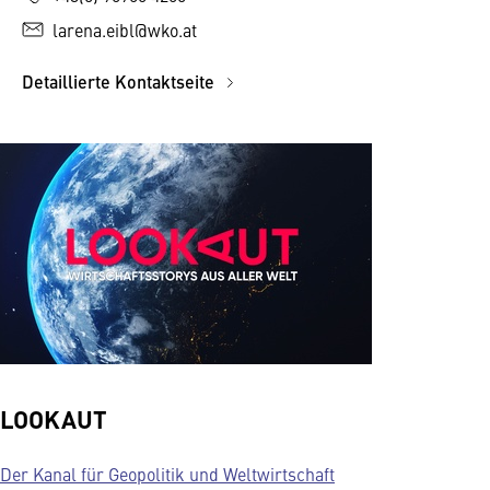
larena.eibl@wko.at
Detaillierte Kontaktseite
LOOKAUT
Der Kanal für Geopolitik und Weltwirtschaft